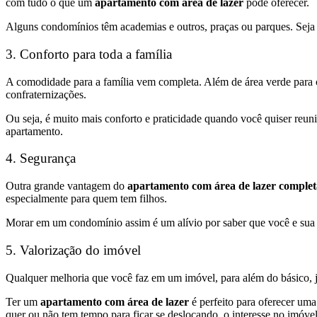
com tudo o que um
apartamento com área de lazer
pode oferecer.
Alguns condomínios têm academias e outros, praças ou parques. Seja q
3. Conforto para toda a família
A comodidade para a família vem completa. Além de área verde para c
confraternizações.
Ou seja, é muito mais conforto e praticidade quando você quiser reuni
apartamento.
4. Segurança
Outra grande vantagem do
apartamento com área de lazer comple
especialmente para quem tem filhos.
Morar em um condomínio assim é um alívio por saber que você e sua f
5.
Valorização do imóvel
Qualquer melhoria que você faz em um imóvel, para além do básico, 
Ter um
apartamento com área de lazer
é perfeito para oferecer uma
quer ou não tem tempo para ficar se deslocando, o interesse no imóvel