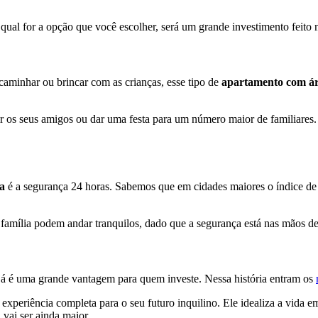
ual for a opção que você escolher, será um grande investimento feito n
aminhar ou brincar com as crianças, esse tipo de
apartamento com ár
r os seus amigos ou dar uma festa para um número maior de familiares. O
ta
é a segurança 24 horas. Sabemos que em cidades maiores o índice de v
amília podem andar tranquilos, dado que a segurança está nas mãos de
já é uma grande vantagem para quem investe. Nessa história entram os
 experiência completa para o seu futuro inquilino. Ele idealiza a vida e
 vai ser ainda maior.