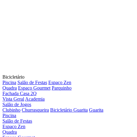
Bicicletário
Piscina
Salão de Festas
Espaço Zen
Quadra
Espaço Gourmet
Parquinho
Fachada Casa 2Q
Vista Geral
Academia
Salão de Jogos
Clubinho
Churrasqueira
Bicicletário
Guarita
Guarita
Piscina
Salão de Festas
Espaço Zen
Quadra