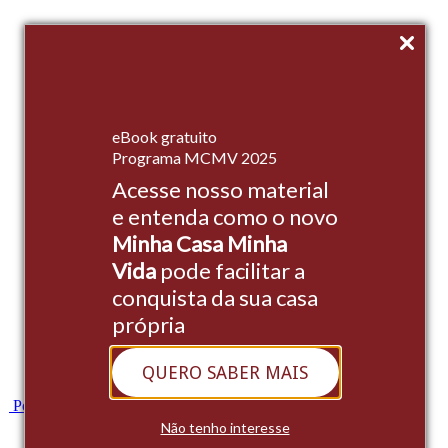
Início
eBook gratuito
Empreendimentos
Programa MCMV 2025
Acesse nosso material
Institucional
e entenda como o novo
Stands
Minha Casa Minha
Cases
Vida
pode facilitar a
conquista da sua casa
Blog
própria
Contato
QUERO SABER MAIS
Whatsapp
Portal do Cliente
Não tenho interesse