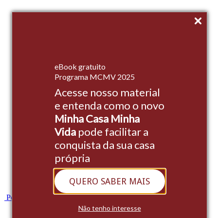
Início
eBook gratuito
Empreendimentos
Programa MCMV 2025
Acesse nosso material
Institucional
e entenda como o novo
Stands
Minha Casa Minha
Cases
Vida
pode facilitar a
conquista da sua casa
Blog
própria
Contato
QUERO SABER MAIS
Whatsapp
Portal do Cliente
Não tenho interesse