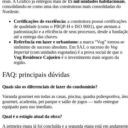
reais. A Gráfico já entregou mais de
15 mil unidades habitacionais
,
consolidando-se como uma das construtoras mais consolidadas do
Nordeste.
Certificações de excelência:
a construtora possui certificações
de qualidade (como o PBQP-H e ISO 9001), que atestam a
padronização e a eficiência de seus processos, desde a fundaçã
até a entrega das chaves.
Referência em lazer e urbanismo:
a marca “Vog” tornou-se
sinônimo de sucesso absoluto. Em SAJ, o sucesso do
Vog
Imperial
(com unidades esgotadas) é a prova social de que o
Vog Residence Cajueiro
é o investimento mais seguro da
região.
FAQ: principais dúvidas
Quais são os diferenciais de lazer do condomínio?
Varanda gourmet em todas as casas, piscina, quadra poliesportiva, áre
gourmet, academia, pet parque e salão de jogos — tudo entregue
equipado para uso imediato.
Qual é o estágio atual da obra?
A primeira etapa já foi concluída e a segunda etapa está em andament