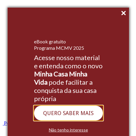
Início
eBook gratuito
Empreendimentos
Programa MCMV 2025
Acesse nosso material
Institucional
e entenda como o novo
Stands
Minha Casa Minha
Cases
Vida
pode facilitar a
conquista da sua casa
Blog
própria
Contato
QUERO SABER MAIS
Whatsapp
Portal do Cliente
Não tenho interesse