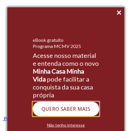
Início
eBook gratuito
Empreendimentos
Programa MCMV 2025
Acesse nosso material
Institucional
e entenda como o novo
Stands
Minha Casa Minha
Cases
Vida
pode facilitar a
conquista da sua casa
Blog
própria
Contato
QUERO SABER MAIS
Whatsapp
Portal do Cliente
Não tenho interesse