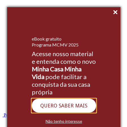
Início
eBook gratuito
Empreendimentos
Programa MCMV 2025
Acesse nosso material
Institucional
e entenda como o novo
Stands
Minha Casa Minha
Cases
Vida
pode facilitar a
conquista da sua casa
Blog
própria
Contato
QUERO SABER MAIS
Whatsapp
Portal do Cliente
Não tenho interesse