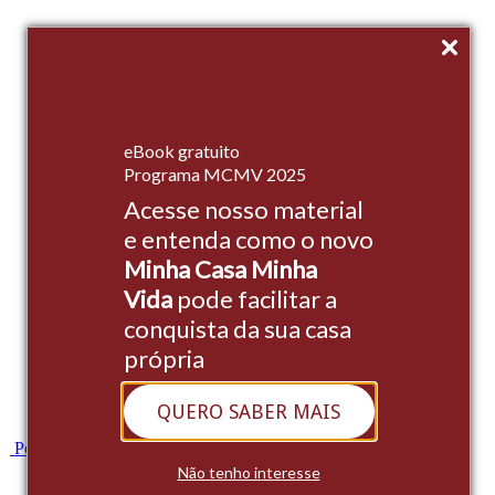
Início
eBook gratuito
Empreendimentos
Programa MCMV 2025
Acesse nosso material
Institucional
e entenda como o novo
Stands
Minha Casa Minha
Cases
Vida
pode facilitar a
conquista da sua casa
Blog
própria
Contato
QUERO SABER MAIS
Whatsapp
Portal do Cliente
Não tenho interesse