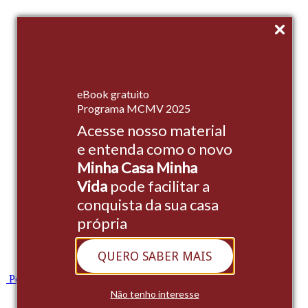
Início
eBook gratuito
Empreendimentos
Programa MCMV 2025
Acesse nosso material
Institucional
e entenda como o novo
Stands
Minha Casa Minha
Cases
Vida
pode facilitar a
conquista da sua casa
Blog
própria
Contato
QUERO SABER MAIS
Whatsapp
Portal do Cliente
Não tenho interesse