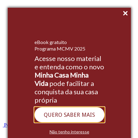
Início
eBook gratuito
Empreendimentos
Programa MCMV 2025
Acesse nosso material
Institucional
e entenda como o novo
Stands
Minha Casa Minha
Cases
Vida
pode facilitar a
conquista da sua casa
Blog
própria
Contato
QUERO SABER MAIS
Whatsapp
Portal do Cliente
Não tenho interesse