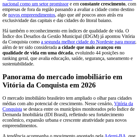
nacional como um setor promissor
e em
constante crescimento
, com
empresas de fora da região passando a avaliar a cidade como destino
de
novos empreendimentos
, algo que até poucos anos atrás era
exclusividade das capitais e das cidades do litoral baiano.
Há também o reconhecimento em índices de qualidade de vida. O
Índice dos Desafios da Gestão Municipal (IDGM) já apontou Vitória
da Conquista como
a segunda melhor cidade do Nordeste para morar
,
além de ter sido considerada
a cidade que mais avançou em
qualidade de vida em uma década
, evoluindo 44 posições no
ranking geral, que avalia educação, saúde, segurança, saneamento e
sustentabilidade.
Panorama do mercado imobiliário em
Vitória da Conquista em 2026
O mercado imobiliário brasileiro tem ampliado o olhar para cidades
médias com alto potencial de crescimento. Nesse cenário,
Vitória da
Conquista
se destaca entre os municípios monitorados pelo Índice de
Demanda Imobiliária (IDI Brasil), refletindo seu fortalecimento
econômico, expansão urbana e crescente atratividade para novos
empreendimentos.
A tendência acompanha o movimento apontado pela
Ademi-BA
, que