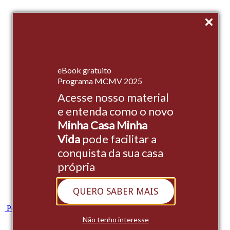
Início
eBook gratuito
Empreendimentos
Programa MCMV 2025
Acesse nosso material
Institucional
e entenda como o novo
Stands
Minha Casa Minha
Cases
Vida
pode facilitar a
conquista da sua casa
Blog
própria
Contato
QUERO SABER MAIS
Whatsapp
Portal do Cliente
Não tenho interesse