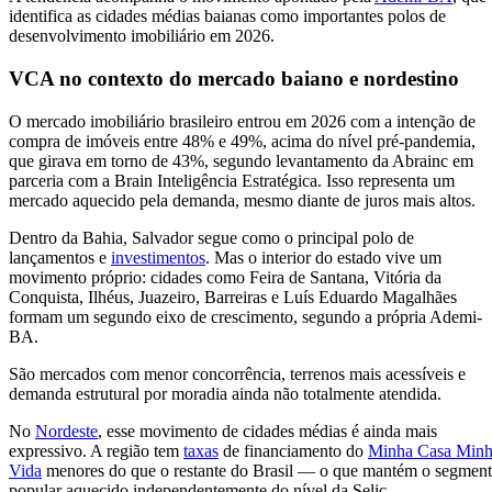
identifica as cidades médias baianas como importantes polos de
desenvolvimento imobiliário em 2026.
VCA no contexto do mercado baiano e nordestino
O mercado imobiliário brasileiro entrou em 2026 com a intenção de
compra de imóveis entre 48% e 49%, acima do nível pré-pandemia,
que girava em torno de 43%, segundo levantamento da Abrainc em
parceria com a Brain Inteligência Estratégica. Isso representa um
mercado aquecido pela demanda, mesmo diante de juros mais altos.
Dentro da Bahia, Salvador segue como o principal polo de
lançamentos e
investimentos
. Mas o interior do estado vive um
movimento próprio: cidades como Feira de Santana, Vitória da
Conquista, Ilhéus, Juazeiro, Barreiras e Luís Eduardo Magalhães
formam um segundo eixo de crescimento, segundo a própria Ademi-
BA.
São mercados com menor concorrência, terrenos mais acessíveis e
demanda estrutural por moradia ainda não totalmente atendida.
No
Nordeste
, esse movimento de cidades médias é ainda mais
expressivo. A região tem
taxas
de financiamento do
Minha Casa Min
Vida
menores do que o restante do Brasil — o que mantém o segmen
popular aquecido independentemente do nível da Selic.