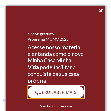
Início
eBook gratuito
Empreendimentos
Programa MCMV 2025
Acesse nosso material
Institucional
e entenda como o novo
Stands
Minha Casa Minha
Cases
Vida
pode facilitar a
conquista da sua casa
Blog
própria
Contato
QUERO SABER MAIS
Whatsapp
Portal do Cliente
Não tenho interesse