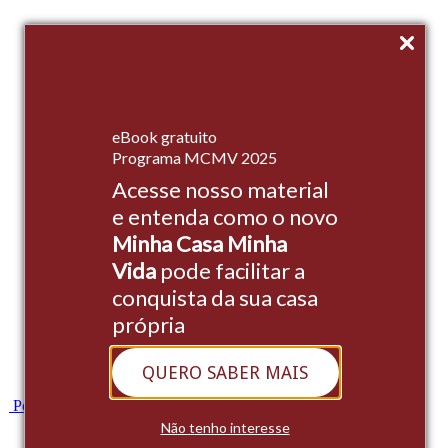
Início
eBook gratuito
Empreendimentos
Programa MCMV 2025
Acesse nosso material
Institucional
e entenda como o novo
Stands
Minha Casa Minha
Cases
Vida
pode facilitar a
conquista da sua casa
Blog
própria
Contato
QUERO SABER MAIS
Whatsapp
Portal do Cliente
Não tenho interesse