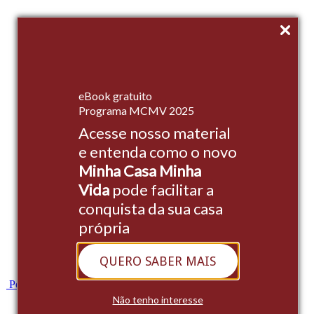
Início
eBook gratuito
Empreendimentos
Programa MCMV 2025
Acesse nosso material
Institucional
e entenda como o novo
Stands
Minha Casa Minha
Cases
Vida
pode facilitar a
conquista da sua casa
Blog
própria
Contato
QUERO SABER MAIS
Whatsapp
Portal do Cliente
Não tenho interesse