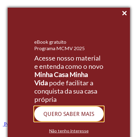
Início
eBook gratuito
Empreendimentos
Programa MCMV 2025
Acesse nosso material
Institucional
e entenda como o novo
Stands
Minha Casa Minha
Cases
Vida
pode facilitar a
conquista da sua casa
Blog
própria
Contato
QUERO SABER MAIS
Whatsapp
Portal do Cliente
Não tenho interesse