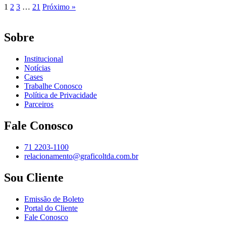
1
2
3
…
21
Próximo »
Sobre
Institucional
Notícias
Cases
Trabalhe Conosco
Política de Privacidade
Parceiros
Fale Conosco
71 2203-1100
relacionamento@graficoltda.com.br
Sou Cliente
Emissão de Boleto
Portal do Cliente
Fale Conosco