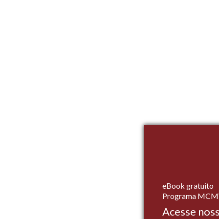
eBook gratuito
Programa MCM
Acesse noss